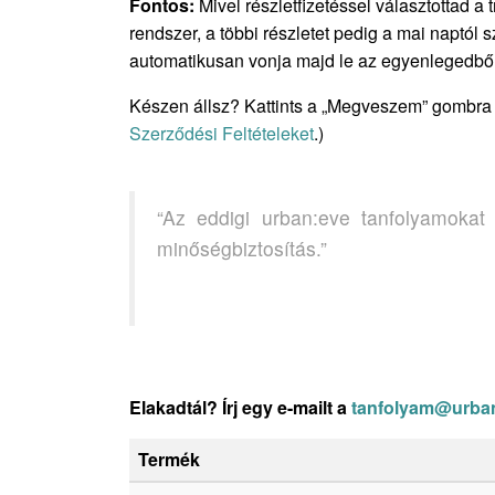
Fontos:
Mivel részletfizetéssel választottad a t
rendszer, a többi részletet pedig a mai naptól
automatikusan vonja majd le az egyenlegedből
Készen állsz? Kattints a „Megveszem” gombra 
Szerződési Feltételeket
.)
“Az eddigi urban:eve tanfolyamoka
minőségbiztosítás.”
Elakadtál? Írj egy e-mailt a
tanfolyam@urba
Termék