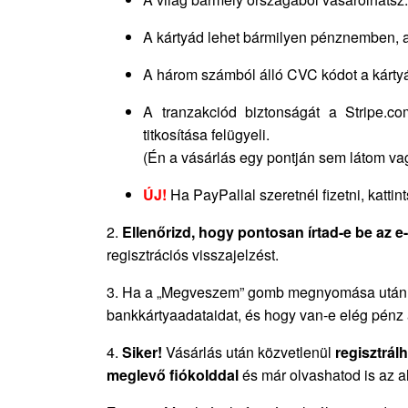
A kártyád lehet bármilyen pénznemben, a
A három számból álló CVC kódot a kártyá
A tranzakciód biztonságát a Stripe.c
titkosítása felügyeli.
(Én a vásárlás egy pontján sem látom va
ÚJ!
Ha PayPallal szeretnél fizetni, kattin
2.
Ellenőrizd, hogy pontosan írtad-e be az e
regisztrációs visszajelzést.
3. Ha a „Megveszem” gomb megnyomása után nem 
bankkártyaadataidat, és hogy van-e elég pénz 
4.
Siker!
Vásárlás után közvetlenül
regisztrál
meglevő fiókolddal
és már olvashatod is az 