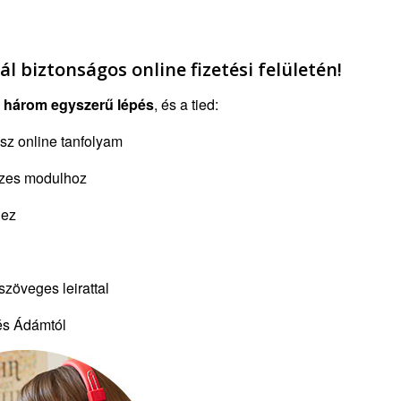
l biztonságos online fizetési felületén!
k
három egyszerű lépés
, és a tied:
sz online tanfolyam
szes modulhoz
hez
szöveges leirattal
és Ádámtól