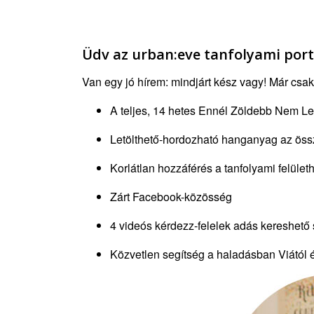
Üdv az urban:eve tanfolyami portá
Van egy jó hírem: mindjárt kész vagy! Már csa
A teljes, 14 hetes Ennél Zöldebb Nem Le
Letölthető-hordozható hanganyag az ös
Korlátlan hozzáférés a tanfolyami felület
Zárt Facebook-közösség
4 videós kérdezz-felelek adás kereshető 
Közvetlen segítség a haladásban Viától 