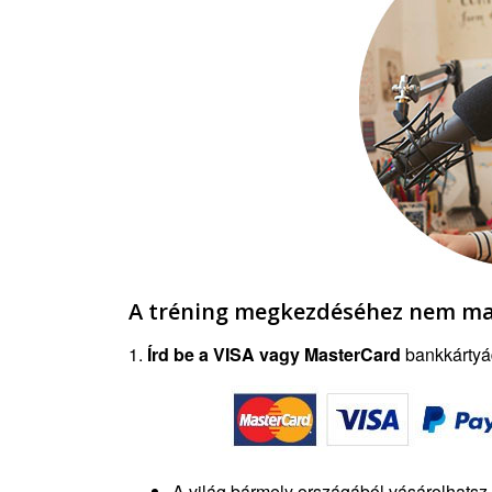
A tréning megkezdéséhez nem ma
1.
Írd be a
VISA vagy
MasterCard
bankkártyád
A világ bármely országából vásárolhatsz.