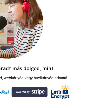
radt más dolgod, mint:
, webkártyád vagy hitelkártyád adatait!