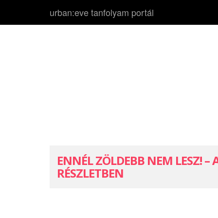
urban:eve tanfolyam portál
ENNÉL ZÖLDEBB NEM LESZ! –
RÉSZLETBEN