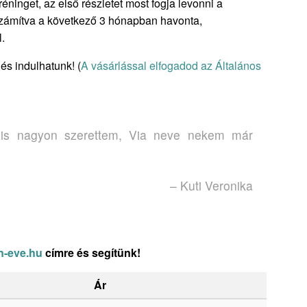
réninget, az első részletet most fogja levonni a
 számítva a következő 3 hónapban havonta,
.
és indulhatunk! (
A vásárlással elfogadod az Általános
t is nagyon szerettem, Via neve nekem már
– Kuti Veronika
n-eve.hu
címre és segítünk!
Ár