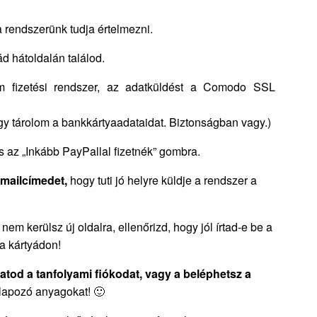
 rendszerünk tudja értelmezni.
d hátoldalán találod.
om fizetési rendszer, az adatküldést a Comodo SSL
gy tárolom a bankkártyaadataidat. Biztonságban vagy.)
ts az „Inkább PayPallal fizetnék” gombra.
-mailcímedet,
hogy tuti jó helyre küldje a rendszer a
kerülsz új oldalra, ellenőrizd, hogy jól írtad-e be a
a kártyádon!
hatod a tanfolyami fiókodat, vagy a beléphetsz a
alapozó anyagokat! 🙂