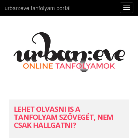
urban:eve tanfolyam portál
N
a
v
i
g
á
c
i
ó
k
i
-
b
LEHET OLVASNI IS A
e
TANFOLYAM SZÖVEGÉT, NEM
CSAK HALLGATNI?