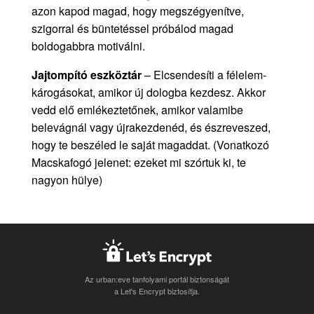
azon kapod magad, hogy megszégyenítve,
szigorral és büntetéssel próbálod magad
boldogabbra motiválni.
Jajtompító eszköztár
– Elcsendesíti a félelem-
károgásokat, amikor új dologba kezdesz. Akkor
vedd elő emlékeztetőnek, amikor valamibe
belevágnál vagy újrakezdenéd, és észreveszed,
hogy te beszéled le saját magaddat. (Vonatkozó
Macskafogó jelenet: ezeket mi szórtuk ki, te
nagyon hülye)
Az urban:eve tanfolyami portál biztonságát
a Let's Encrypt biztosítja.