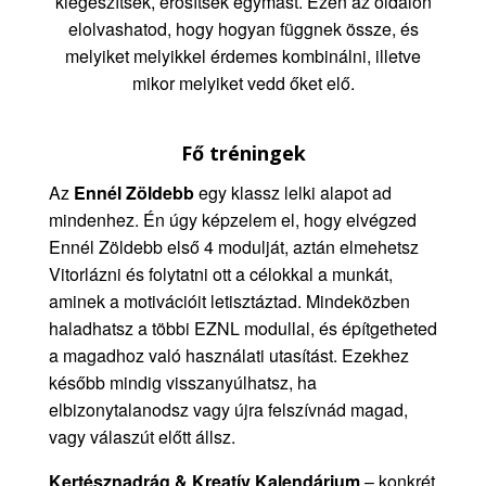
kiegészítsék, erősítsék egymást. Ezen az oldalon
elolvashatod, hogy hogyan függnek össze, és
melyiket melyikkel érdemes kombinálni, illetve
mikor melyiket vedd őket elő.
Fő tréningek
Az
Ennél Zöldebb
egy klassz lelki alapot ad
mindenhez. Én úgy képzelem el, hogy elvégzed
Ennél Zöldebb első 4 modulját, aztán elmehetsz
Vitorlázni és folytatni ott a célokkal a munkát,
aminek a motivációit letisztáztad. Mindeközben
haladhatsz a többi EZNL modullal, és építgetheted
a magadhoz való használati utasítást. Ezekhez
később mindig visszanyúlhatsz, ha
elbizonytalanodsz vagy újra felszívnád magad,
vagy válaszút előtt állsz.
Kertésznadrág & Kreatív Kalendárium
– konkrét