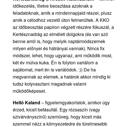
időkezelés, illetve beosztása azoknak a
feladatoknak, amik a mindennapjaid részei, plusz
amik a célodhoz vezető úton felmerültek. A KKO
az időbeosztás papíron végzett részére fókuszál, a
Kertésznadrág az elméleti dolgokra (és van szó
benne arról is, hogy melyik naptármódszernek
milyen előnyei és hátrányai vannak). Nincs fix
módszer, lehet, hogy ugyanaz, ami működik most,
két év múlva kuka. Én is folyton variálom a
sajátomat, mert én is variálódok. :)) De ha
megvannak az elemek, a határok akkor mindig ki
tudsz kotyvasztani magadnak valami
működőképeset.
Helló Kaland
– figyelemgyakorlatok, amikor úgy
érzed, kicsit befásultál. Egy rózsaszín (vagy
szivárványszínű) szemüveg, hogy kicsit más
szemmel nézz a környezetedre és türelmesebb