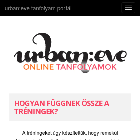
urban:eve tanfolyam portál
N
a
v
i
g
á
c
i
ó
k
i
-
HOGYAN FÜGGNEK ÖSSZE A
b
TRÉNINGEK?
e
A tréningeket úgy készítettük, hogy remekül