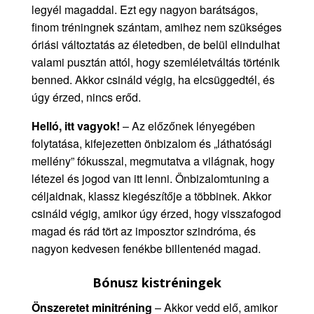
legyél magaddal. Ezt egy nagyon barátságos,
finom tréningnek szántam, amihez nem szükséges
óriási változtatás az életedben, de belül elindulhat
valami pusztán attól, hogy szemléletváltás történik
benned. Akkor csináld végig, ha elcsüggedtél, és
úgy érzed, nincs erőd.
Helló, itt vagyok!
– Az előzőnek lényegében
folytatása, kifejezetten önbizalom és „láthatósági
mellény” fókusszal, megmutatva a világnak, hogy
létezel és jogod van itt lenni. Önbizalomtuning a
céljaidnak, klassz kiegészítője a többinek. Akkor
csináld végig, amikor úgy érzed, hogy visszafogod
magad és rád tört az imposztor szindróma, és
nagyon kedvesen fenékbe billentenéd magad.
Bónusz kistréningek
Önszeretet minitréning
– Akkor vedd elő, amikor