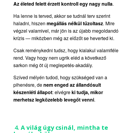
Az életed felett érzett kontroll egy nagy nulla
.
Ha lenne is terved, akkor se tudnál terv szerint
haladni, hiszen
megállás nélkül tűzoltasz
. Mire
végzel valamivel, már jön is az újabb megoldandó
krízis — miközben még az előzőt se heverted ki.
Csak reménykedni tudsz, hogy kialakul valamiféle
rend. Vagy hogy nem ugrik eléd a következő
sarkon még öt új meglepetés-akadály.
Szíved mélyén tudod, hogy szükséged van a
pihenésre, de
nem enged az állandósult
készenléti állapot
: elvégre
ki tudja, mikor
merhetsz legközelebb levegőt venni
.
4.
A világ úgy csinál, mintha te