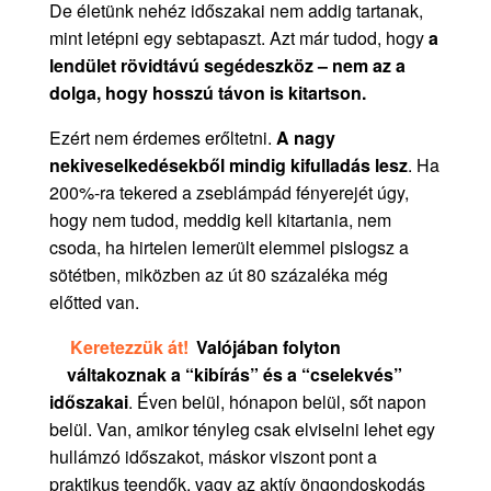
De életünk nehéz időszakai nem addig tartanak,
mint letépni egy sebtapaszt. Azt már tudod, hogy
a
lendület rövidtávú segédeszköz – nem az a
dolga, hogy hosszú távon is kitartson.
Ezért nem érdemes erőltetni.
A nagy
nekiveselkedésekből
mindig kifulladás
lesz
. Ha
200%-ra tekered a zseblámpád fényerejét úgy,
hogy nem tudod, meddig kell kitartania, nem
csoda, ha hirtelen lemerült elemmel pislogsz a
sötétben, miközben az út 80 százaléka még
előtted van.
Keretezzük át!
Valójában folyton
váltakoznak a “kibírás” és a “cselekvés”
időszakai
. Éven belül, hónapon belül, sőt napon
belül. Van, amikor tényleg csak elviselni lehet egy
hullámzó időszakot, máskor viszont pont a
praktikus teendők, vagy az aktív öngondoskodás