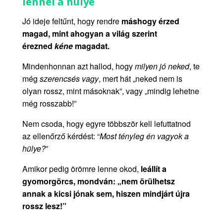
lennél a hülye
Jó ideje feltűnt, hogy rendre
máshogy érzed
magad, mint ahogyan a világ szerint
érezned
kéne
magadat.
Mindenhonnan azt hallod, hogy
milyen jó neked
, te
még
szerencsés vagy
, mert hát „neked nem is
olyan rossz, mint másoknak”, vagy „mindig lehetne
még rosszabb!”
Nem csoda, hogy egyre többször kell lefuttatnod
az ellenőrző kérdést: “
Most tényleg én vagyok a
hülye?
”
Amikor pedig örömre lenne okod,
leállít a
gyomorgörcs, mondván: „nem örülhetsz
annak a kicsi jónak sem, hiszen mindjárt újra
rossz lesz!”