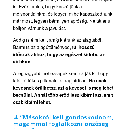
is. Ezért fontos, hogy készüljünk a
mélypontjainkra, és legyen mibe kapaszkodnunk
már most, legyen bármilyen apróság. Ne tétlenül
kelljen várnunk a javulást.
Addig is élni kell, amíg kiérünk az alagútból.
Bármi is az alagútélményed,
túl hosszú
időszak ahhoz, hogy az egészet kidobd az
ablakon
.
A legnagyobb nehézségek sem zárják ki, hogy
találj értékes pillanatot a napjaidban.
Ha csak
kevésnek örülhetsz, azt a keveset is meg lehet
becsülni. Annál több erőd lesz kibírni azt, amit
csak kibírni lehet.
4.
“
Másokról kell gondoskodnom,
magammal foglalkozni önzőség