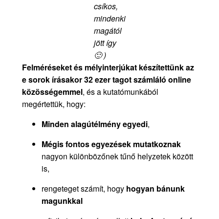
csíkos,
mindenki
magától
jött így
🙂 )
Felméréseket és mélyinterjúkat készítettünk az
e sorok írásakor 32 ezer tagot számláló online
közösségemmel
, és a kutatómunkából
megértettük, hogy:
Minden alagútélmény egyedi
,
Mégis fontos egyezések mutatkoznak
nagyon különbözőnek tűnő helyzetek között
is,
rengeteget számít, hogy
hogyan bánunk
magunkkal