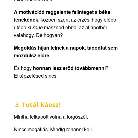
A motivációd reggelente felinteget a béka
fenekének
, közben szorít az érzés, hogy előbb-
utóbb ki
kéne
másznod ebből az állapotból
valahogy. De hogyan?
Megoldás híján telnek a napok, tapodtat sem
mozdulsz előre
.
És hogy
honnan lesz erőd továbbmenni
?
Elképzelésed sincs.
3.
Totál káosz!
Mintha felkapott volna a forgószél.
Nincs megállás. Mindig rohanni kell.