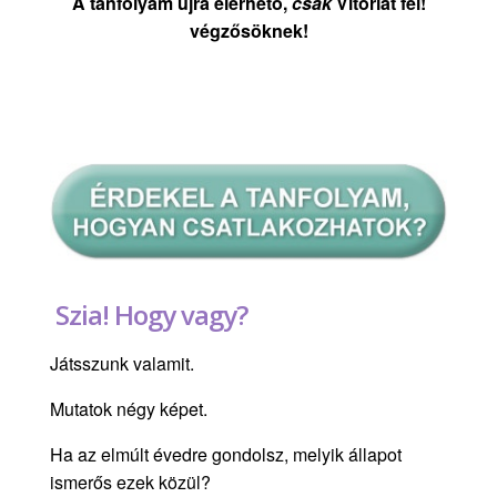
A tanfolyam újra elérhető,
csak
Vitorlát fel!
végzősöknek!
Szia! Hogy vagy?
Játsszunk valamit.
Mutatok négy képet.
Ha az elmúlt évedre gondolsz, melyik állapot
ismerős ezek közül?