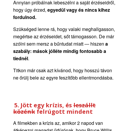
Annyian próbálnak lebeszélni a saját érzéseidről,
hogy úgy érzed,
egyedül vagy és nincs kihez
fordulnod.
Szükséged lenne rá, hogy valaki meghallgasson,
megértse az érzéseidet, sőt támogasson. De már
szólni sem mersz a bűntudat miatt — hiszen
a
szabály: mások jólléte mindig fontosabb a
tiednél
.
Titkon már csak azt kívánod, hogy hosszú távon
ne őrülj bele az egyre feszítőbb ellentmondásba.
5.
Jött egy krízis, és
leszállt
közénk
felrúgott mindent
A filmekben a krízis az, amikor 2 napod van
átképezni magadat űrfúrónak, hogy Bruce Willis