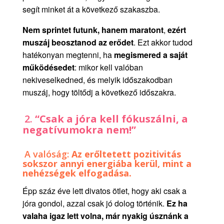
segít minket át a következő szakaszba.
N
em sprintet futunk, hanem maratont
,
ezért
muszáj beosztanod az erődet
. Ezt akkor tudod
hatékonyan megtenni, ha
megismered a saját
működésedet
: mikor kell valóban
nekiveselkedned, és melyik időszakodban
muszáj, hogy töltődj a következő időszakra.
2.
“
Csak a jóra kell fókuszálni, a
negatívumokra nem!
”
A valóság:
Az erőltetett pozitivitás
sokszor annyi energiába kerül, mint a
nehézségek elfogadása.
Épp száz éve lett divatos ötlet, hogy aki csak a
jóra gondol, azzal csak jó dolog történik.
Ez ha
valaha igaz lett volna, már nyakig úsznánk a