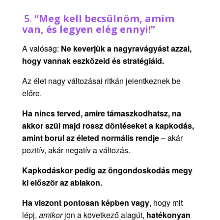
5.
“
Meg kell becsülnöm, amim
van, és legyen elég ennyi!
”
A valóság:
Ne keverjük a nagyravágyást azzal,
hogy vannak eszközeid és stratégiáid
.
Az élet nagy változásai ritkán jelentkeznek be
előre.
Ha nincs terved, amire támaszkodhatsz, na
akkor szül majd rossz döntéseket a kapkodás,
amint borul az életed normális rendje
– akár
pozitív, akár negatív a változás.
Kapkodáskor pedig az öngondoskodás megy
ki először az ablakon.
Ha viszont pontosan képben vagy
, hogy mit
lépj,
amikor
jön a következő alagút,
hatékonyan