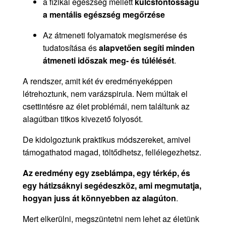
a fizikai egészség mellett
kulcsfontosságú
a mentális egészség megőrzése
Az átmeneti folyamatok megismerése és
tudatosítása és
alapvetően segíti minden
átmeneti időszak meg- és túlélését
.
A rendszer, amit két év eredményeképpen
létrehoztunk, nem varázspirula. Nem múltak el
csettintésre az élet problémái, nem találtunk az
alagútban titkos kivezető folyosót.
De kidolgoztunk praktikus módszereket, amivel
támogathatod magad, töltődhetsz, fellélegezhetsz.
Az eredmény egy zseblámpa, egy térkép, és
egy hátizsáknyi segédeszköz, ami megmutatja,
hogyan juss át könnyebben az alagúton
.
Mert elkerülni, megszüntetni nem lehet az életünk