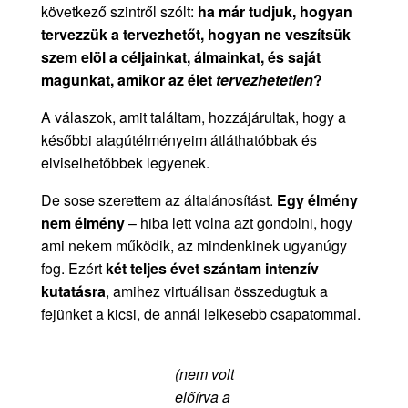
következő szintről szólt:
ha már tudjuk, hogyan
tervezzük a tervezhetőt, hogyan ne veszítsük
szem elöl a céljainkat, álmainkat, és saját
magunkat, amikor az élet
tervezhetetlen
?
A válaszok, amit találtam, hozzájárultak, hogy a
későbbi alagútélményeim átláthatóbbak és
elviselhetőbbek legyenek.
De sose szerettem az általánosítást.
Egy élmény
nem élmény
– hiba lett volna azt gondolni, hogy
ami nekem működik, az mindenkinek ugyanúgy
fog. Ezért
két teljes évet szántam intenzív
kutatásra
, amihez virtuálisan összedugtuk a
fejünket a kicsi, de annál lelkesebb csapatommal.
(nem volt
előírva a