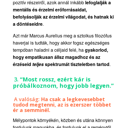
pozitív részeiről, azok annál inkább
lefoglalják a
mentális és érzelmi erőforrásaidat,
befolyásolják az érzelmi világodat, és hatnak ki
a döntéseidre
.
Azt már Marcus Aurelius meg a sztoikus filozófus
haverjai is tudták, hogy akkor fogsz egészséges
tempóban haladni a céljaid felé, ha
gyakorlod,
hogy empatikusan állsz magadhoz és az
érzéseid
teljes
spektrumát tiszteletben tartod
.
3.
“
Most rossz, ezért kár is
próbálkoznom, hogy jobb legyen.
”
A valóság:
Ha csak a legkevesebbet
tudod megtenni, az is ezerszer többet
ér a semminél.
Mélypontok környékén, közben és utána könnyen
fordulunk magunkba, és fordulunk el a reménytől