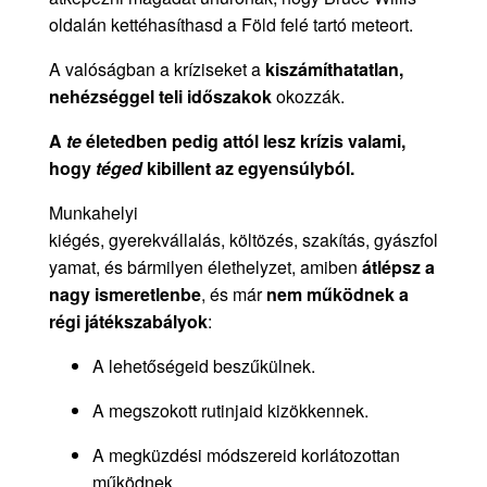
oldalán kettéhasíthasd a Föld felé tartó meteort.
A valóságban a kríziseket a
kiszámíthatatlan,
nehézséggel teli időszakok
okozzák.
A
te
életedben pedig attól lesz krízis valami,
hogy
téged
kibillent az egyensúlyból.
Munkahelyi
kiégés, gyerekvállalás, költözés, szakítás, gyászfol
yamat, és bármilyen élethelyzet, amiben
átlépsz a
nagy ismeretlenbe
, és már
nem működnek a
régi játékszabályok
:
A lehetőségeid beszűkülnek.
A megszokott rutinjaid kizökkennek.
A megküzdési módszereid korlátozottan
működnek.