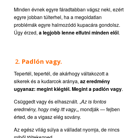
Minden évnek egyre fáradtabban vágsz neki, ezért
egyre jobban túlterhel, ha a megoldatlan
problémák egyre halmozódó kupacára gondolsz.
Úgy érzed,
a legjobb lenne elfutni minden elől
.
2.
Padlón vagy.
Tepertél, tepertél, de akárhogy váltakozott a
sikerek és a kudarcok aránya,
az eredmény
ugyanaz: megint kiégtél. Megint a padlón vagy
.
Csüggedt vagy és elhasznált. „
Az is fontos
eredmény, hogy még itt vagy
„, mondják — fejben
érted, de a vigasz elég sovány.
Az egész világ súlya a válladat nyomja, de nincs
miből töltekezned.