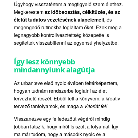
Úgyhogy visszatértem a megfigyelő szemlélethez.
Megkerestem
az időbeosztás, célkitűzés, és az
életút tudatos vezetésének alapelemeit
, és
megengedő rutinokba foglaltam őket. Ezek még a
legnagyobb kontrollvesztettség közepette is
segítettek visszabillenni az egyensúlyhelyzetbe.
Így lesz könnyebb
mindannyiunk alagútja
Az urban:eve első nyolc évében feltérképeztem,
hogyan tudnám rendszerbe foglalni az élet
tervezhető részét. Ebből lett a könyvem, a kreatív
tervező tanfolyamok, és maga a
Vitorlát fel!
Visszanézve egy felfedezőút végéről mindig
jobban látszik, hogy miről is szólt a folyamat. Így
ma már tudom, hogy a második nyolc év a