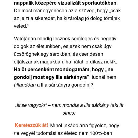
nappalik közepére vizualizált sportautókban
.
De most már egyenesen az a szöveg, hogy „csak
az jelzi a sikeredet, ha kizárólag jó dolog történik
veled.”
Valójában mindig lesznek semleges és negatív
dolgok az életünkben, és ezek nem csak úgy
ücsörögnek egy sarokban, és csendesen
eljátszanak magukban, ha hátat fordítasz nekik.
Ha öt percenként mondogatnám, hogy „ne
gondolj most egy lila sárkányra”
, tudnál nem
állandóan
a lila sárkányra gondolni?
„Itt se vagyok!” –
nem
mondta a lila sárkány (aki itt
sincs)
Keretezzük át!
Minél inkább arra figyelsz, hogy
ne
vegyél tudomást az életed nem 100%-ban