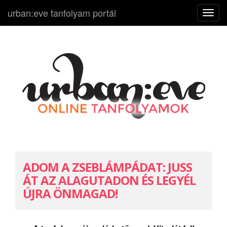
urban:eve tanfolyam portál
N
a
v
i
g
á
c
i
ó
k
i
-
ADOM A ZSEBLÁMPÁDAT: JUSS
b
ÁT AZ ALAGUTADON ÉS LEGYÉL
e
ÚJRA ÖNMAGAD!