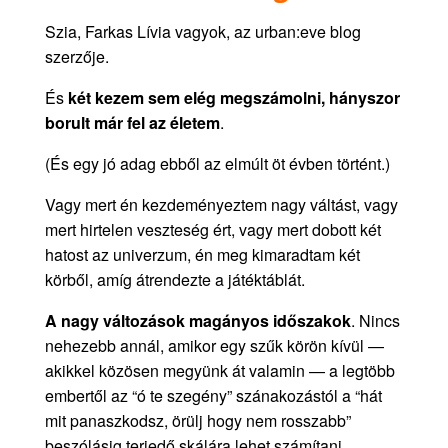
Szia, Farkas Lívia vagyok, az urban:eve blog
szerzője.
És
két kezem sem elég megszámolni, hányszor
borult már fel az életem
.
(És egy jó adag ebből az elmúlt öt évben történt.)
Vagy mert én kezdeményeztem nagy váltást, vagy
mert hirtelen veszteség ért, vagy mert dobott két
hatost az univerzum, én meg kimaradtam két
körből, amíg átrendezte a játéktáblát.
A nagy változások magányos időszakok
.
Nincs
nehezebb annál, amikor egy szűk körön kívül —
akikkel közösen megyünk át valamin — a legtöbb
embertől az “ó te szegény” szánakozástól a “hát
mit panaszkodsz, örülj hogy nem rosszabb”
beszólásig terjedő skálára lehet számítani.