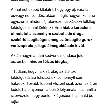
Annál nehezebb kitalálni, hogy egy új, váratlan
és/vagy nehéz időszakban mégis hogyan kellene
egyszerre mindent újratervezni
és
közben
lelkileg
feldolgozni, ami történik? Erre
hiába kerestem
útmutatót a személyre szabott, de drága
szakértői segítségen, meg az önsegítő guruk
varázspirula-jellegű álmegoldásain kívül
.
Aztán nagymamám kedvenc mondása jutott
eszembe:
minden túlzás idegbaj
.
TTudtam, hogy ha kizárólag az átéltek
feldolgozására fókuszálok, semennyit sem
haladok. Tovább teperni viszont csak azon az áron
tudok, ha elnyomom a belső folyamataimat, amit a
szervezetem egy ponton kiégésben hajt majd be
rajtam.