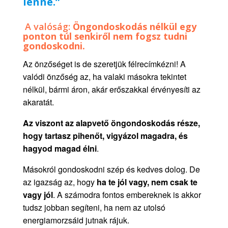
lenne.
”
A valóság:
Öngondoskodás nélkül egy
ponton túl senkiről nem fogsz tudni
gondoskodni.
Az önzőséget is de szeretjük félrecímkézni! A
valódi önzőség az, ha valaki másokra tekintet
nélkül, bármi áron, akár erőszakkal érvényesíti az
akaratát.
Az viszont
az alapvető öngondoskodás része
,
hogy tartasz pihenőt, vigyázol magadra, és
hagyod magad élni
.
Másokról gondoskodni szép és kedves dolog. De
az igazság az, hogy
ha te jól vagy, nem csak te
vagy jól
. A számodra fontos embereknek is akkor
tudsz jobban segíteni, ha nem az utolsó
energiamorzsáid jutnak rájuk.