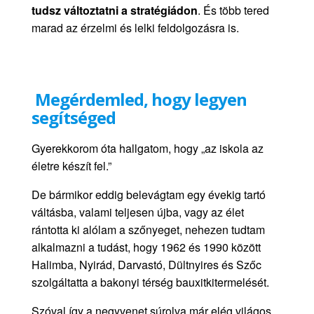
tudsz változtatni a stratégiádon
. És több tered
marad az érzelmi és lelki feldolgozásra is.
Megérdemled, hogy legyen
segítséged
Gyerekkorom óta hallgatom, hogy „az iskola az
életre készít fel.”
De bármikor eddig belevágtam egy évekig tartó
váltásba, valami teljesen újba, vagy az élet
rántotta ki alólam a szőnyeget, nehezen tudtam
alkalmazni a tudást, hogy 1962 és 1990 között
Halimba, Nyirád, Darvastó, Dültnyires és Szőc
szolgáltatta a bakonyi térség bauxitkitermelését.
Szóval így a negyvenet súrolva már elég világos,