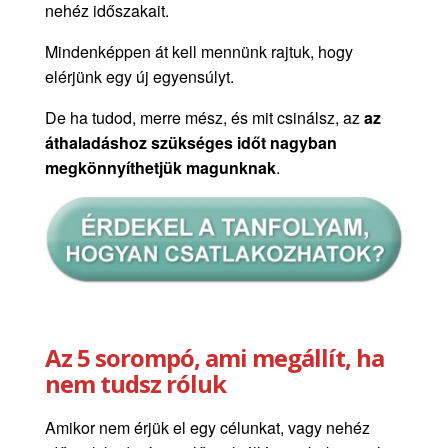
nehéz időszakait.
Mindenképpen át kell mennünk rajtuk, hogy
elérjünk egy új egyensúlyt.
De ha tudod, merre mész, és mit csinálsz, az
az
áthaladáshoz szükséges időt nagyban
megkönnyíthetjük magunknak
.
Az 5 sorompó, ami megállít, ha
nem tudsz róluk
Amikor nem érjük el egy célunkat, vagy nehéz