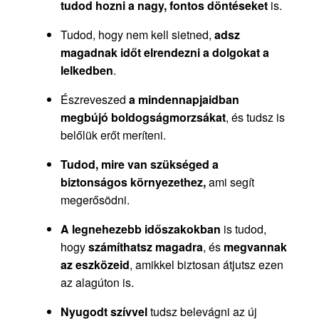
tudod hozni a nagy, fontos döntéseket
is.
Tudod, hogy nem kell sietned,
adsz
magadnak időt elrendezni a dolgokat a
lelkedben
.
Észreveszed
a mindennapjaidban
megbújó boldogságmorzsákat
, és tudsz is
belőlük erőt meríteni.
Tudod, mire van szükséged a
biztonságos környezethez,
ami segít
megerősödni.
A legnehezebb időszakokban
is tudod,
hogy
számíthatsz magadra
, és
megvannak
az eszközeid
, amikkel biztosan átjutsz ezen
az alagúton is.
Nyugodt szívvel
tudsz belevágni az új