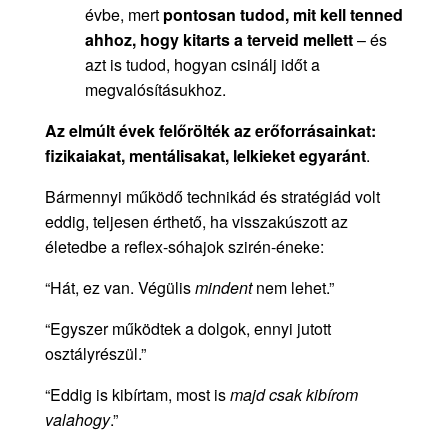
évbe, mert
pontosan tudod, mit kell tenned
ahhoz, hogy kitarts a terveid mellett
– és
azt is tudod, hogyan csinálj időt a
megvalósításukhoz.
Az elmúlt évek felőrölték az erőforrásainkat:
fizikaiakat, mentálisakat, lelkieket egyaránt
.
Bármennyi működő technikád és stratégiád volt
eddig, teljesen érthető, ha visszakúszott az
életedbe a reflex-sóhajok szirén-éneke:
“Hát, ez van. Végülis
mindent
nem lehet.”
“Egyszer működtek a dolgok, ennyi jutott
osztályrészül.”
“Eddig is kibírtam, most is
majd csak kibírom
valahogy
.”