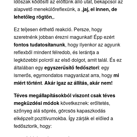
időszak ködösíti az előttünk álló utat, bekapcsol az
alapvető menekülőreflexünk, a „
jaj, el innen, de
lehetőleg rögtön
„.
Ez teljesen érthető reakció. Persze, hogy
szeretnénk jobban érezni magunkat! Épp ezért
fontos tudatosítanunk
, hogy ilyenkor az agyunk
reflexből mindent félredob, és lerántja a
legközebbi polcról az első dolgot, amit talál. És ez
általában egy
egyszerűsítő
fedősztori
: egy
ismerős, egymondatos magyarázat arra, hogy
mi
miért történt
.
Akár igaz az állítás, akár nem!
Téves megállapításokból viszont csak téves
megküzdési módok
következnek: erőltetés,
szőnyeg alá söprés, görcsös kapaszkodás
elképzelt pozitívumokba. Így zárják el előled a
fedősztorik, hogy: