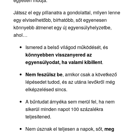
egyetlen módja.
Játssz el egy pillanatra a gondolattal, milyen lenne
egy elviselhetőbb, bírhatóbb, sőt egyenesen
könnyebb átmenet egy új egyensúlyhelyzetbe,
ahol…
Ismered a belső világod működését, és
könnyebben visszanyered az
egyensúlyodat, ha valami kibillent
.
Nem feszülsz be
, amikor csak a következő
lépésedet tudod, és az utána levőkről még
elképzelésed sincs.
A bűntudat árnyéka sem merül fel, ha nem
sikerül minden napot 100 százalékra
teljesítened.
Nem úsznak el teljesen a napok, sőt,
meg