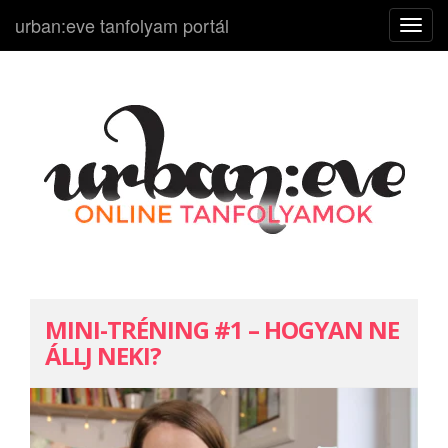
urban:eve tanfolyam portál
N
a
v
i
g
á
c
i
ó
k
i
-
MINI-TRÉNING #1 – HOGYAN NE
b
ÁLLJ NEKI?
e