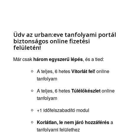
Üdv az urban:eve tanfolyami portál
biztonságos online fizetési
felületén!
Már csak
három egyszerű lépés
, és a tied:
A teljes, 6 hetes
Vitorlát fel!
online
tanfolyam
A teljes, 6 hetes
Túlélőkészlet
online
tanfolyam
+1 időfelszabadító modul
Korlátlan, le nem járó hozzáférés
a
tanfolyami felülethez