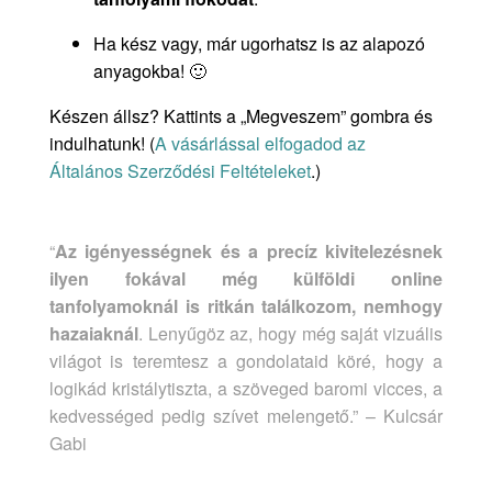
Ha kész vagy, már ugorhatsz is az alapozó
anyagokba! 🙂
Készen állsz? Kattints a „Megveszem” gombra és
indulhatunk! (
A vásárlással elfogadod az
Általános Szerződési Feltételeket
.)
“
Az igényességnek és a precíz kivitelezésnek
ilyen fokával még külföldi online
tanfolyamoknál is ritkán találkozom, nemhogy
hazaiaknál
. Lenyűgöz az, hogy még saját vizuális
világot is teremtesz a gondolataid köré, hogy a
logikád kristálytiszta, a szöveged baromi vicces, a
kedvességed pedig szívet melengető.”
– Kulcsár
Gabi