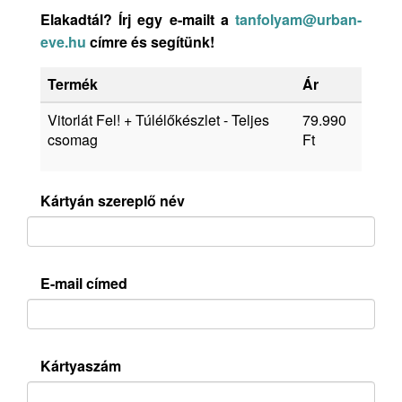
Elakadtál? Írj egy e-mailt a
tanfolyam@urban-
eve.hu
címre és segítünk!
Termék
Ár
Vitorlát Fel! + Túlélőkészlet - Teljes
79.990
csomag
Ft
Kártyán szereplő név
E-mail címed
Kártyaszám