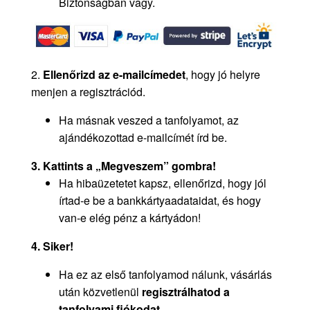
Biztonságban vagy.
2.
Ellenőrizd az e-mailcímedet
, hogy jó helyre
menjen a regisztrációd.
Ha másnak veszed a tanfolyamot, az
ajándékozottad e-mailcímét írd be.
3. Kattints a „Megveszem” gombra!
Ha hibaüzetetet kapsz, ellenőrizd, hogy jól
írtad-e be a bankkártyaadataidat, és hogy
van-e elég pénz a kártyádon!
4. Siker!
Ha ez az első tanfolyamod nálunk, vásárlás
után közvetlenül
regisztrálhatod a
tanfolyami fiókodat
.