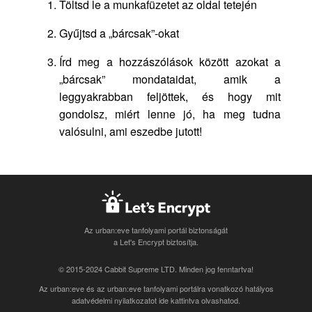
Töltsd le a munkafüzetet az oldal tetején
Gyűjtsd a „bárcsak”-okat
Írd meg a hozzászólások között azokat a
„bárcsak” mondataidat, amik a
leggyakrabban feljöttek, és hogy mit
gondolsz, miért lenne jó, ha meg tudna
valósulni, ami eszedbe jutott!
Az urban:eve tanfolyami portál biztonságát
a Let's Encrypt biztosítja.
© 2015-2024 Cabbit Supreme LTD. Minden jog fenntartva!
Az urban:eve és az urban:eve tanfolyami portálra vonatkozó
hatályos
adatvédelmi nyilatkozatot ide kattintva olvashatod
.