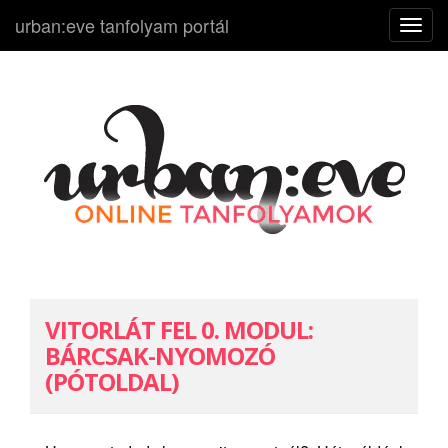
urban:eve tanfolyam portál
N
a
v
i
g
á
c
i
ó
k
i
-
VITORLÁT FEL 0. MODUL:
b
BÁRCSAK-NYOMOZÓ
e
(PÓTOLDAL)