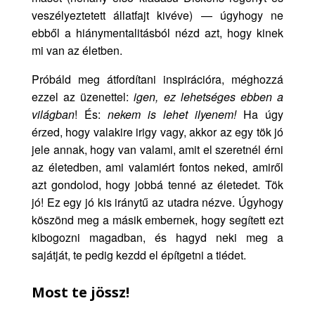
veszélyeztetett állatfajt kivéve) — úgyhogy ne
ebből a hiánymentalitásból nézd azt, hogy kinek
mi van az életben.
Próbáld meg átfordítani inspirációra, méghozzá
ezzel az üzenettel:
igen, ez lehetséges ebben a
világban
! És:
nekem is lehet ilyenem!
Ha úgy
érzed, hogy valakire irigy vagy, akkor az egy tök jó
jele annak, hogy van valami, amit el szeretnél érni
az életedben, ami valamiért fontos neked, amiről
azt gondolod, hogy jobbá tenné az életedet. Tök
jó! Ez egy jó kis iránytű az utadra nézve. Úgyhogy
köszönd meg a másik embernek, hogy segített ezt
kibogozni magadban, és hagyd neki meg a
sajátját, te pedig kezdd el építgetni a tiédet.
Most te jössz!