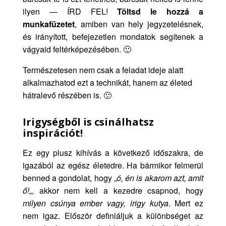
ilyen — ÍRD FEL!
Töltsd le hozzá a
munkafüzetet
, amiben van hely jegyzetelésnek,
és irányított, befejezetlen mondatok segítenek a
vágyaid feltérképezésében. 🙂
Természetesen nem csak a feladat ideje alatt
alkalmazhatod ezt a technikát, hanem az életed
hátralevő részében is. 🙂
Irigységből is csinálhatsz
inspirációt!
Ez egy plusz kihívás a következő időszakra, de
igazából az egész életedre. Ha bármikor felmerül
benned a gondolat, hogy „
ó, én is akarom azt, amit
ő!
„, akkor nem kell a kezedre csapnod, hogy
milyen csúnya ember vagy, irigy kutya
. Mert ez
nem igaz. Először definiáljuk a különbséget az