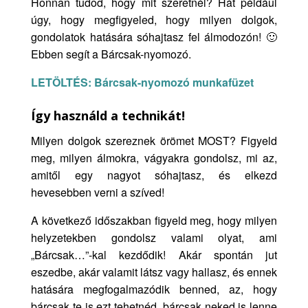
Honnan tudod, hogy mit szeretnél? Hát például
úgy, hogy megfigyeled, hogy milyen dolgok,
gondolatok hatására sóhajtasz fel álmodozón! 🙂
Ebben segít a Bárcsak-nyomozó.
LETÖLTÉS: Bárcsak-nyomozó munkafüzet
Így használd a technikát!
Milyen dolgok szereznek örömet MOST? Figyeld
meg, milyen
álmokra, vágyakra gondolsz, mi az,
amitől egy nagyot sóhajtasz, és elkezd
hevesebben verni a szíved!
A következő időszakban figyeld meg, hogy milyen
helyzetekben gondolsz valami olyat, ami
„Bárcsak…”-kal kezdődik! Akár spontán jut
eszedbe, akár valamit látsz vagy hallasz, és ennek
hatására megfogalmazódik benned, az, hogy
bárcsak te is ezt tehetnéd, bárcsak neked is lenne