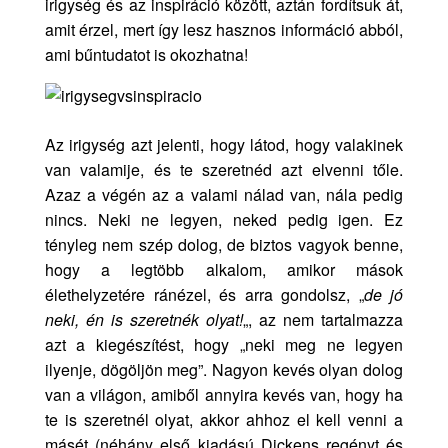
irigység és az inspiráció között, aztán fordítsuk át,
amit érzel, mert így lesz hasznos információ abból,
ami bűntudatot is okozhatna!
Az irigység azt jelenti, hogy látod, hogy valakinek
van valamije, és te szeretnéd azt elvenni tőle.
Azaz a végén az a valami nálad van, nála pedig
nincs. Neki ne legyen, neked pedig igen. Ez
tényleg nem szép dolog, de biztos vagyok benne,
hogy a legtöbb alkalom, amikor mások
élethelyzetére ránézel, és arra gondolsz, „
de jó
neki, én is szeretnék olyat!
„, az nem tartalmazza
azt a kiegészítést, hogy „neki meg ne legyen
ilyenje, dögöljön meg”. Nagyon kevés olyan dolog
van a világon, amiből annyira kevés van, hogy ha
te is szeretnél olyat, akkor ahhoz el kell venni a
másét (néhány első kiadású Dickens regényt és