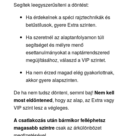
Segítek leegyszerűsíteni a döntést:
Ha érdekelnek a spéci rajztechnikák és
betűstílusok, gyere Extra szinten.
Ha szeretnél az alaptanfolyamon túli
segítséget és mélyre menő
esettanulmányokat a naptárrendszered
megújításához, válaszd a VIP szintet.
Ha nem érzed magad elég gyakorlottnak,
akkor gyere alapszinten.
De ha nem tudsz dönteni, semmi baj!
Nem kell
most eldöntened
, hogy az alap, az Extra vagy
VIP szint lesz a végleges.
A csatlakozás után bármikor felléphetsz
magasabb szintre
csak az árkülönbözet
megfizetésével.