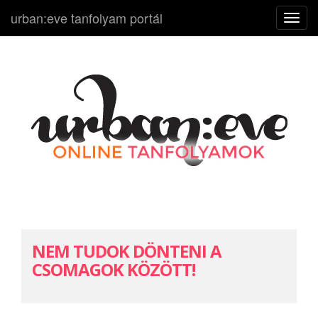
urban:eve tanfolyam portál
N
a
v
i
g
á
c
i
ó
k
i
-
b
NEM TUDOK DÖNTENI A
e
CSOMAGOK KÖZÖTT!