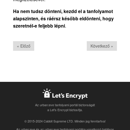
Ha nem tudsz dönteni, kezdd el a tanfolyamot
alapszinten, és ráérsz később eldönteni, hogy
szeretnél-e feljebb lépni
.
« Előző
Következő »
Az urban:eve tanfolyami portál biztonságát
a Let's Encrypt biztosítja.
© 2015-2024 Cabbit Supreme LTD. Minden jog fenntartva!
Az urban:eve és az urban:eve tanfolyami portálra vonatkozó
hatályos