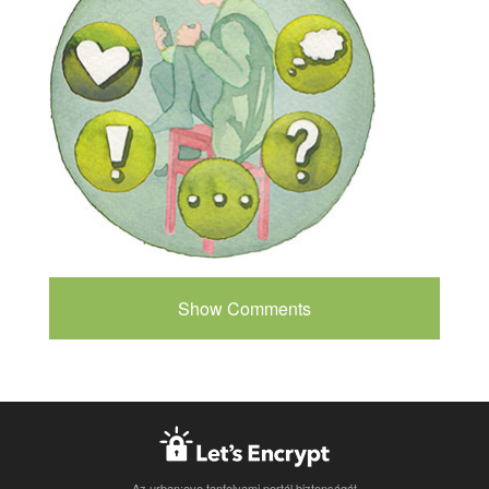
Show Comments
Az urban:eve tanfolyami portál biztonságát