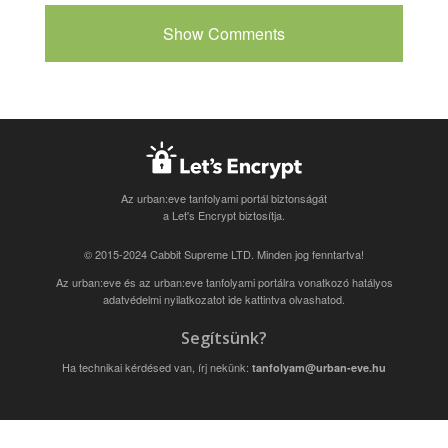
Show Comments
Az urban:eve tanfolyami portál biztonságát
a Let's Encrypt biztosítja.
© 2015-2024 Cabbit Supreme LTD. Minden jog fenntartva!
Az urban:eve és az urban:eve tanfolyami portálra vonatkozó
hatályos
adatvédelmi nyilatkozatot ide kattintva olvashatod
.
Segítsünk?
Ha technikai kérdésed van, írj nekünk:
tanfolyam@urban-eve.hu