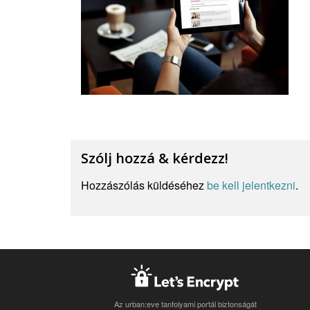
Szólj hozzá & kérdezz!
Hozzászólás küldéséhez
be kell jelentkezni
.
Az urban:eve tanfolyami portál biztonságát