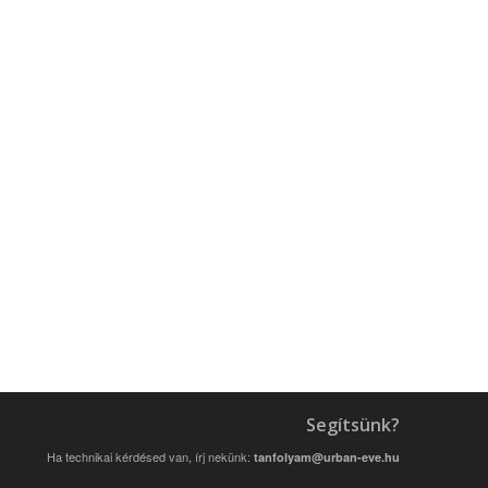
Segítsünk?
Ha technikai kérdésed van, írj nekünk:
tanfolyam@urban-eve.hu