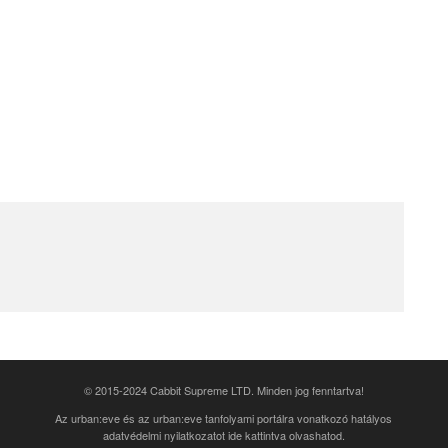
© 2015-2024 Cabbit Supreme LTD. Minden jog fenntartva!
Az urban:eve és az urban:eve tanfolyami portálra vonatkozó
hatályos
adatvédelmi nyilatkozatot ide kattintva olvashatod
.