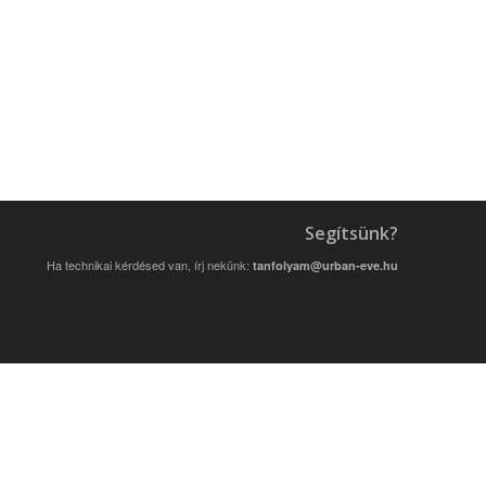
Segítsünk?
Ha technikai kérdésed van, írj nekünk:
tanfolyam@urban-eve.hu