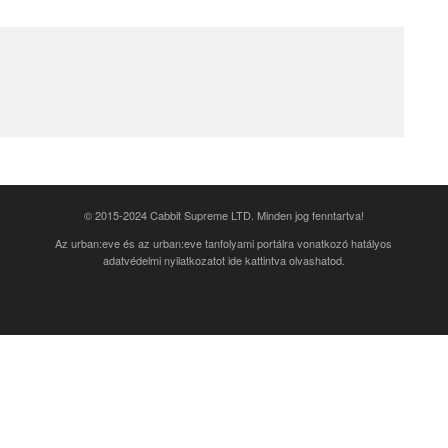
© 2015-2024 Cabbit Supreme LTD. Minden jog fenntartva!
Az urban:eve és az urban:eve tanfolyami portálra vonatkozó
hatályos
adatvédelmi nyilatkozatot ide kattintva olvashatod
.