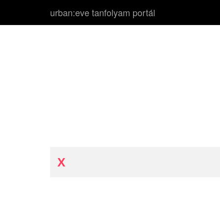
urban:eve tanfolyam portál
X