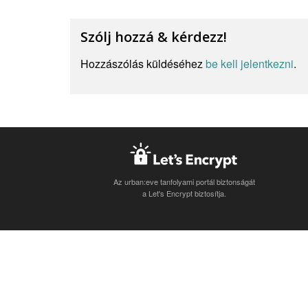
Szólj hozzá & kérdezz!
Hozzászólás küldéséhez
be kell jelentkezni
.
Az urban:eve tanfolyami portál biztonságát
a Let's Encrypt biztosítja.