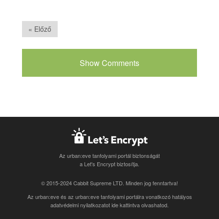
« Előző
Show Comments
Az urban:eve tanfolyami portál biztonságát
a Let's Encrypt biztosítja.
© 2015-2024 Cabbit Supreme LTD. Minden jog fenntartva!
Az urban:eve és az urban:eve tanfolyami portálra vonatkozó
hatályos
adatvédelmi nyilatkozatot ide kattintva olvashatod
.