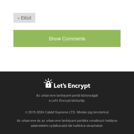
« Előző
Show Comments
Az urban:eve tanfolyami portál biztonságát
a Let's Encrypt biztosítja.
© 2015-2024 Cabbit Supreme LTD. Minden jog fenntartva!
Az urban:eve és az urban:eve tanfolyami portálra vonatkozó
hatályos
adatvédelmi nyilatkozatot ide kattintva olvashatod
.