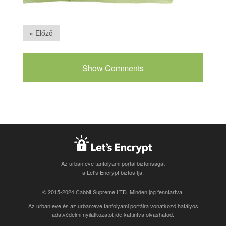
« Előző
Show Comments
Az urban:eve tanfolyami portál biztonságát
a Let's Encrypt biztosítja.
© 2015-2024 Cabbit Supreme LTD. Minden jog fenntartva!
Az urban:eve és az urban:eve tanfolyami portálra vonatkozó
hatályos
adatvédelmi nyilatkozatot ide kattintva olvashatod
.