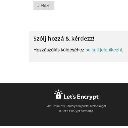
« Előző
Szólj hozzá & kérdezz!
Hozzászólás küldéséhez
be kell jelentkezni
.
Az urban:eve tanfolyami portál biztonságát
a Let's Encrypt biztosítja.