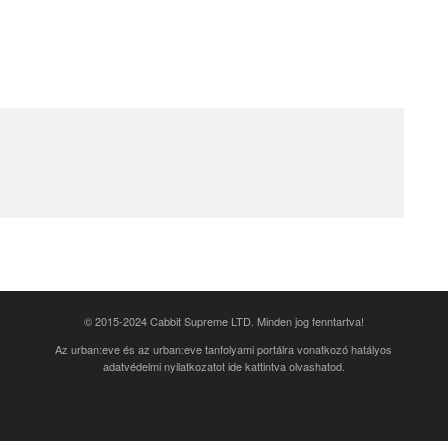
© 2015-2024 Cabbit Supreme LTD. Minden jog fenntartva!
Az urban:eve és az urban:eve tanfolyami portálra vonatkozó
hatályos
adatvédelmi nyilatkozatot ide kattintva olvashatod
.