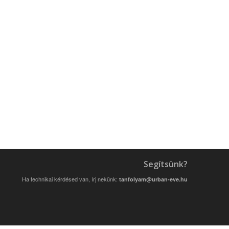
Segítsünk?
Ha technikai kérdésed van, írj nekünk:
tanfolyam@urban-eve.hu