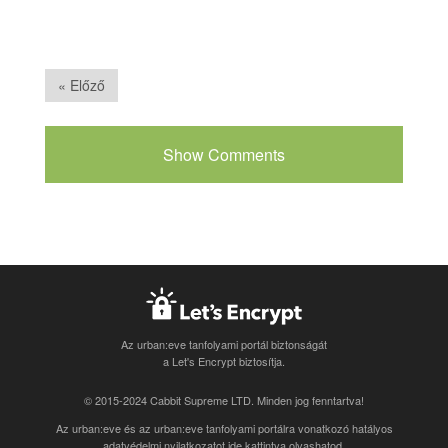
« Előző
Show Comments
Az urban:eve tanfolyami portál biztonságát
a Let's Encrypt biztosítja.
© 2015-2024 Cabbit Supreme LTD. Minden jog fenntartva!
Az urban:eve és az urban:eve tanfolyami portálra vonatkozó
hatályos
adatvédelmi nyilatkozatot ide kattintva olvashatod
.