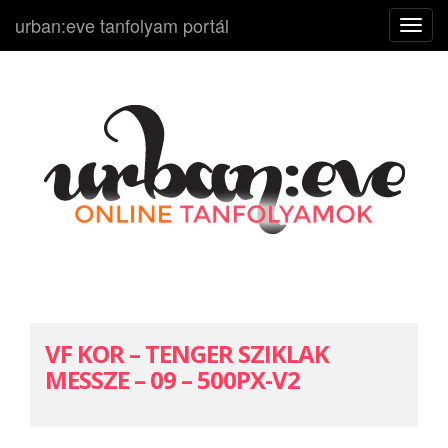
urban:eve tanfolyam portál
N
a
v
i
g
á
c
i
ó
k
i
-
b
VF KOR – TENGER SZIKLAK
e
MESSZE – 09 – 500PX-V2