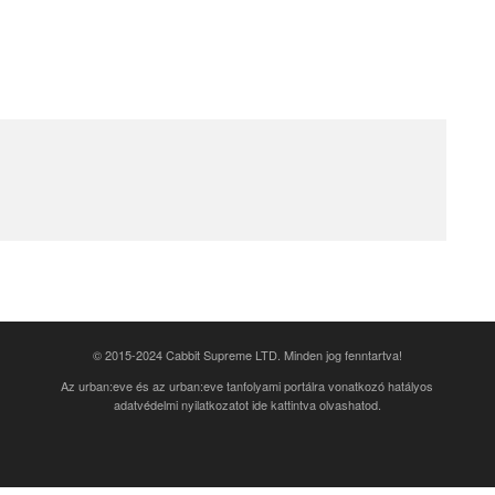
© 2015-2024 Cabbit Supreme LTD. Minden jog fenntartva!
Az urban:eve és az urban:eve tanfolyami portálra vonatkozó
hatályos
adatvédelmi nyilatkozatot ide kattintva olvashatod
.