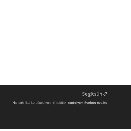
Segítsünk?
Ha technikai kérdésed van, írj nekünk:
tanfolyam@urban-eve.hu