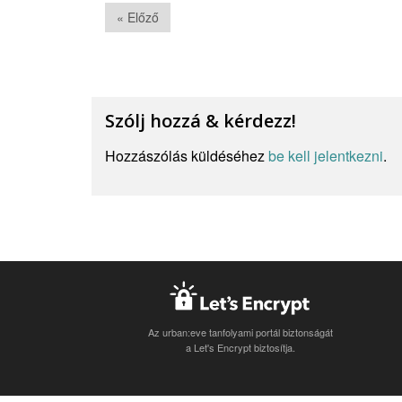
« Előző
Szólj hozzá & kérdezz!
Hozzászólás küldéséhez
be kell jelentkezni
.
Az urban:eve tanfolyami portál biztonságát
a Let's Encrypt biztosítja.