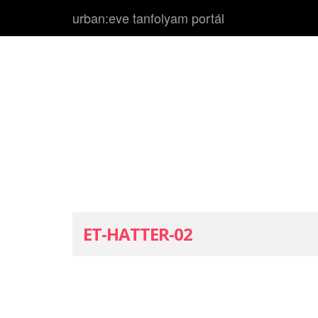
urban:eve tanfolyam portál
ET-HATTER-02