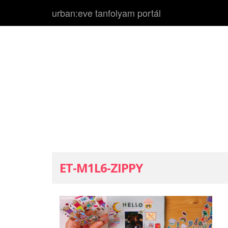
urban:eve tanfolyam portál
ET-M1L6-ZIPPY