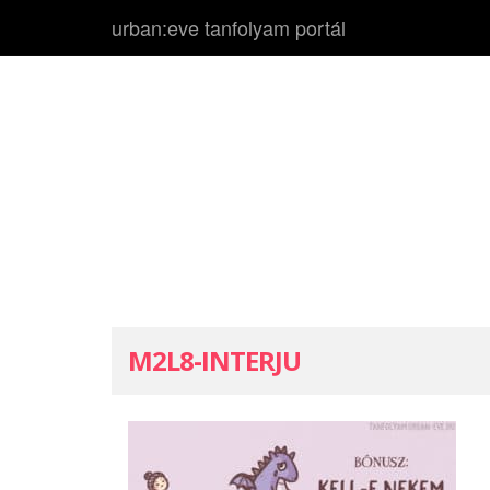
urban:eve tanfolyam portál
M2L8-INTERJU