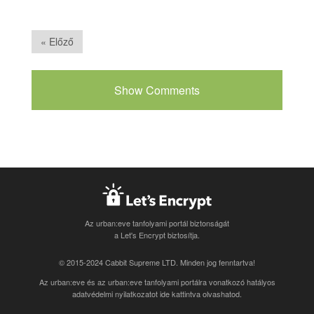
« Előző
Show Comments
Az urban:eve tanfolyami portál biztonságát
a Let's Encrypt biztosítja.
© 2015-2024 Cabbit Supreme LTD. Minden jog fenntartva!
Az urban:eve és az urban:eve tanfolyami portálra vonatkozó
hatályos
adatvédelmi nyilatkozatot ide kattintva olvashatod
.