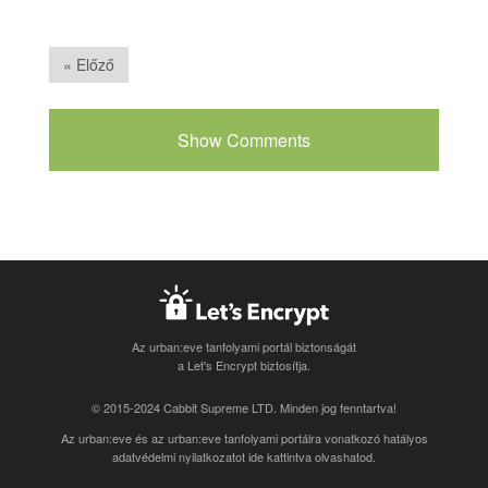
« Előző
Show Comments
Az urban:eve tanfolyami portál biztonságát
a Let's Encrypt biztosítja.
© 2015-2024 Cabbit Supreme LTD. Minden jog fenntartva!
Az urban:eve és az urban:eve tanfolyami portálra vonatkozó
hatályos
adatvédelmi nyilatkozatot ide kattintva olvashatod
.