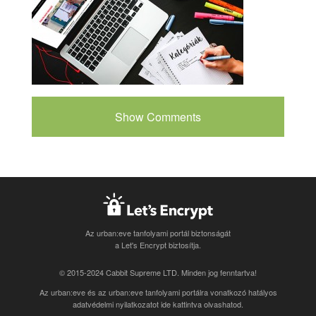
Show Comments
Az urban:eve tanfolyami portál biztonságát
a Let's Encrypt biztosítja.
© 2015-2024 Cabbit Supreme LTD. Minden jog fenntartva!
Az urban:eve és az urban:eve tanfolyami portálra vonatkozó
hatályos
adatvédelmi nyilatkozatot ide kattintva olvashatod
.