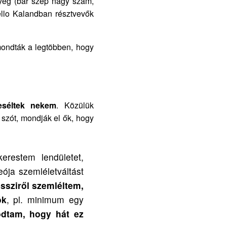
yeg (bár szép nagy szám,
llo Kalandban résztvevők
mondták a legtöbben, hogy
meséltek nekem
. Közülük
 szót, mondják el ők, hogy
erestem lendületet,
ója szemléletváltást
essziről szemléltem,
ók
, pl. minimum egy
dtam, hogy hát ez