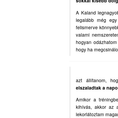
sokkal kisebb dolg
A Kaland legnagy
legalább még egy 
felismerve könnyebb
valami nemszeretem
hogyan odázhatom e
hogy ha megcsinálo
azt állítanom, h
elszaladtak a nap
Amikor a tréningb
kihívás, akkor az
lekorlátoztam maga