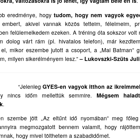
okra, változásokra is jó lehet, így vágtam bele én is
.
obb eredménye, hogy
tudom, hogy nem vagyok egye
embert, akivel vannak közös tetteim, félelmeim, p
en felülemelkedem ezeken. A tréning óta sokszor volt 
 dolog várt rám (pl. hivatalos telefon), már kezdtem
l, mikor eszembe jutott a csoport, a „Mai Batman” gy
m, milyen sikerélményem lesz.
”
– Lukovszki-Szüts Juli
“Jelenleg
GYES-en vagyok itthon az ikreimme
ogy nincs időm mellettük semmire.
Mégsem haladt
ok
.
en szembe jött „Az eltűnt idő nyomában” meg főleg
 annyira megmozgatott bennem valamit, hogy rájöttem
mnak, hogy mivel tölthetem a szabadidőmet.