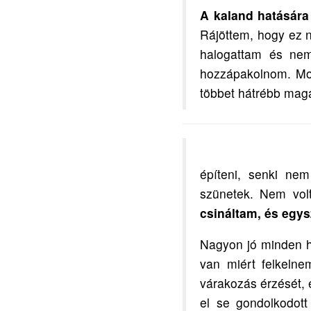
A kaland hatására
Rájöttem, hogy ez 
halogattam és nem
hozzápakolnom. Mos
többet hátrébb mag
építeni, senki nem
szünetek. Nem vol
csináltam, és egys
Nagyon jó minden hé
van miért felkeln
várakozás érzését, 
el se gondolkodot