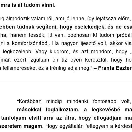
imra is át tudom vinni
.
 álmodozik valamiről, ami jó lenne, így lejátssza előre,
ebben tudnak segíteni, hogy cselekedjek, és ne cs
ha, hanem tessék, itt van, poénosan ki tudom próbáln
álni a komfortzónából. Ha nagyon ijesztő volt, akkor v
ki legközelebb. Vagy kiugrom, és azt mondom, hogy „
 már, ezért izgultam én tíz éven keresztül, hogy 
 felismeréseket ez a tréning adja meg.”
– Franta Eszter
“Korábban mindig mindenki fontosabb vol
másokkal foglalkoztam, a legkevésbé m
 tanfolyam elvitt arra az útra, hogy elfogadjam m
 szeretem magam
. Hogy egyáltalán feltegyem a kérdé