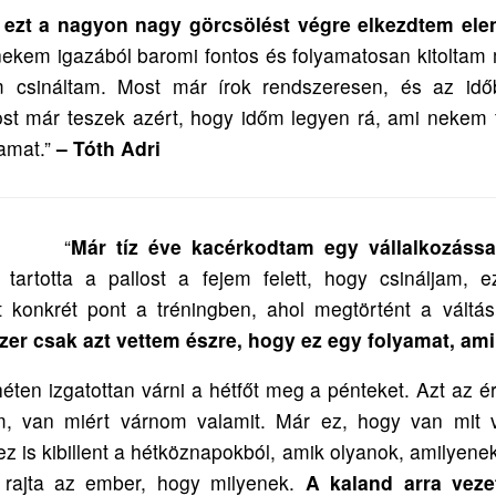
 ezt a nagyon nagy görcsölést végre elkezdtem ele
nekem igazából baromi fontos és folyamatosan kitolta
 csináltam. Most már írok rendszeresen, és az időbe
t már teszek azért, hogy időm legyen rá, ami nekem 
amat.”
– Tóth Adri
“
Már tíz éve kacérkodtam egy vállalkozássa
 tartotta a pallost a fejem felett, hogy csináljam, 
t konkrét pont a tréningben, ahol megtörtént a vált
zer csak azt vettem észre, hogy ez egy folyamat, ami 
ten izgatottan várni a hétfőt meg a pénteket. Azt az é
em, van miért várnom valamit. Már ez, hogy van mit
ez is kibillent a hétköznapokból, amik olyanok, amilyen
t rajta az ember, hogy milyenek.
A kaland arra veze