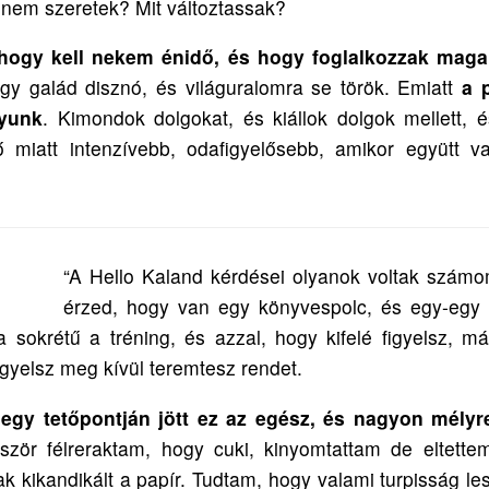
nem szeretek? Mit változtassak?
hogy kell nekem énidő, és hogy foglalkozzak mag
 galád disznó, és világuralomra se török. Emiatt
a 
nyunk
. Kimondok dolgokat, és kiállok dolgok mellett, é
 miatt intenzívebb, odafigyelősebb, amikor együtt v
“A Hello Kaland kérdései olyanok voltak számo
érzed, hogy van egy könyvespolc, és egy-egy 
 sokrétű a tréning, és azzal, hogy kifelé figyelsz, má
igyelsz meg kívül teremtesz rendet.
 egy tetőpontján jött ez az egész, és nagyon mélyr
őször félreraktam, hogy cuki, kinyomtattam de eltett
k kikandikált a papír. Tudtam, hogy valami turpisság l