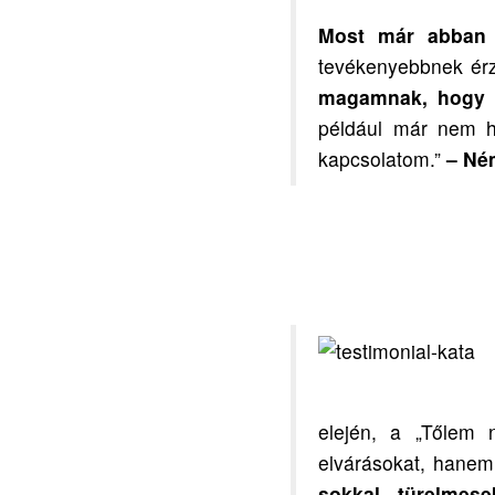
Most már abban a
tevékenyebbnek érz
magamnak, hogy 
például már nem h
kapcsolatom.”
– Ném
elején, a „Tőlem 
elvárásokat, hane
sokkal türelmes