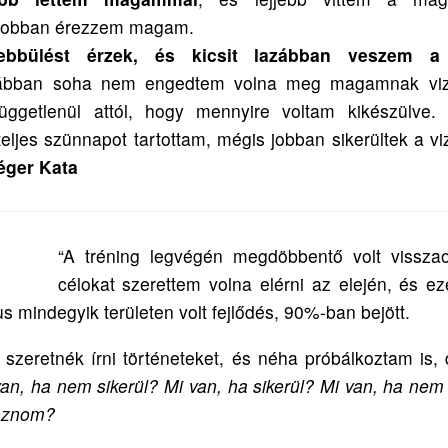
 jobban érezzem magam.
bbülést érzek, és kicsit lazábban veszem a
bban soha nem engedtem volna meg magamnak vizs
üggetlenül attól, hogy mennyire voltam kikészülve.
teljes szünnapot tartottam, mégis jobban sikerültek a 
ger Kata
“A tréning legvégén megdöbbentő volt visszao
célokat szerettem volna elérni az elején, és eze
s mindegyik területen volt fejlődés, 90%-ban bejött.
szeretnék írni történeteket, és néha próbálkoztam is,
van, ha nem sikerül? Mi van, ha sikerül? Mi van, ha nem
koznom?