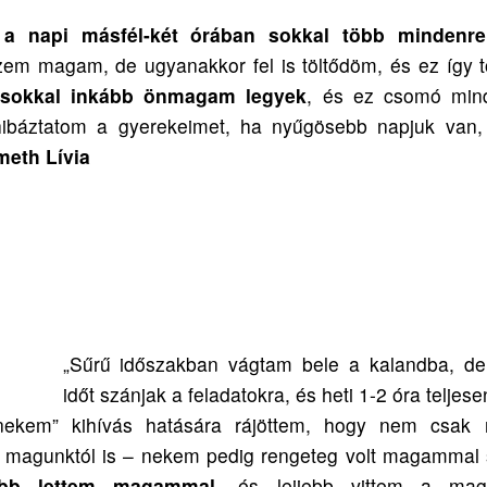
 napi másfél-két órában sokkal több mindenre
em magam, de ugyanakkor fel is töltődöm, és ez így t
sokkal inkább önmagam legyek
, és ez csomó min
ibáztatom a gyerekeimet, ha nyűgösebb napjuk van, v
eth Lívia
„Sűrű időszakban vágtam bele a kalandba, d
időt szánjak a feladatokra, és heti 1-2 óra teljes
nekem” kihívás hatására rájöttem, hogy nem csak 
m magunktól is – nekem pedig rengeteg volt magammal
ebb lettem magammal
, és lejjebb vittem a mag