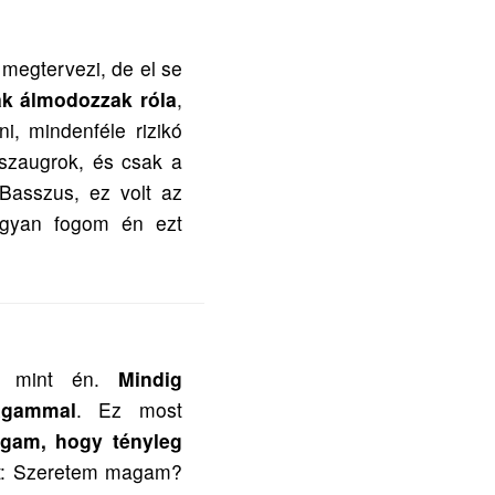
 megtervezi, de el se
ak álmodozzak róla
,
i, mindenféle rizikó
isszaugrok, és csak a
Basszus, ez volt az
hogyan fogom én ezt
t, mint én.
Mindig
agammal
. Ez most
agam, hogy tényleg
st: Szeretem magam?