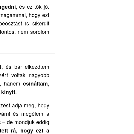
ngedni
, és ez tök jó.
m magammal, hogy ezt
osztást is sikerült
fontos, nem sorolom
l
, és bár elkezdtem
ezért voltak nagyobb
ás, hanem
csináltam,
kinyit
.
rzést adja meg, hogy
 várni és megélem a
ek – de mondjuk eddig
tett rá, hogy ezt a