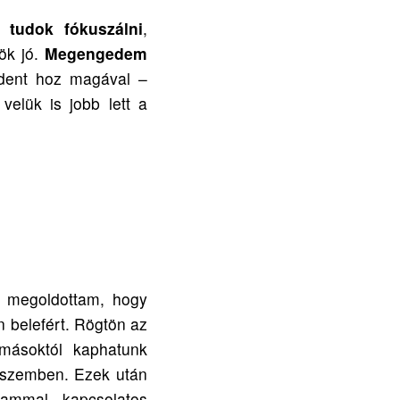
 tudok fókuszálni
,
ök jó.
Megengedem
dent hoz magával –
elük is jobb lett a
e megoldottam, hogy
en belefért. Rögtön az
másoktól kaphatunk
 szemben. Ezek után
ammal kapcsolatos