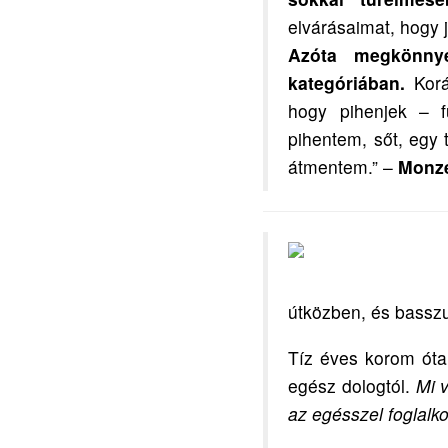
elvárásaimat, hogy
Azóta megkönnye
kategóriában.
Korá
hogy pihenjek – f
pihentem, sőt, egy 
átmentem.” –
Monzé
útközben, és basszu
Tíz éves korom óta 
egész dologtól.
Mi 
az egésszel foglal