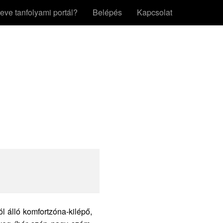
eve tanfolyami portál?
Belépés
Kapcsolat
ól álló
komfortzóna-kilépő,