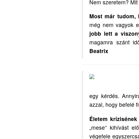
Nem szeretem? Mit 
Most már tudom, 
még nem vagyok egy
jobb lett a viszo
magamra szánt idő
Beatrix
egy kérdés. Annyira
azzal, hogy befelé f
Életem krízisének
„mese” kihívást el
végefele egyszercsa