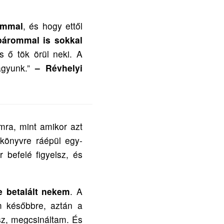
ammal
, és hogy ettől
párommal is sokkal
s ő tök örül neki. A
agyunk.”
– Révhelyi
mra, mint amikor azt
könyvre ráépül egy-
r befelé figyelsz, és
e betalált nekem
. A
em későbbre, aztán a
esz, megcsináltam. És