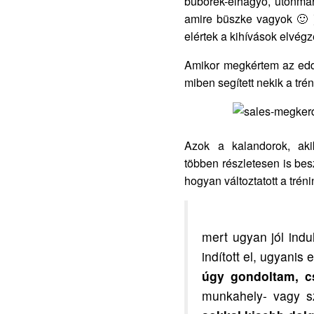
buborék-elhagyó, útonma
amire büszke vagyok 🙂 
elértek a kihívások elvégz
Amikor megkértem az eddi
miben segített nekik a trén
Azok a kalandorok, aki
többen részletesen is bes
hogyan változtatott a trén
mert ugyan jól ind
indított el, ugyanis
úgy gondoltam, c
munkahely- vagy s