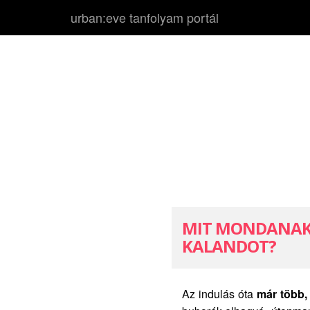
urban:eve tanfolyam portál
MIT MONDANAK,
KALANDOT?
Az indulás óta
már több,