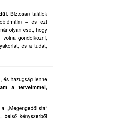
dül
. Biztosan találok
roblémáim – és ezt
már olyan eset, hogy
 volna gondolkozni,
akorlat, és a tudat,
l
, és hazugság lenne
am a terveimmel,
 a „Megengedőlista”
, belső kényszerből