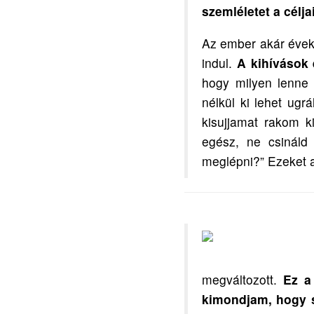
szemléletet a célja
Az ember akár évekig
indul.
A kihívások 
hogy milyen lenne 
nélkül ki lehet ugr
kisujjamat rakom 
egész, ne csináld
meglépni?” Ezeket a
megváltozott.
Ez a
kimondjam, hogy