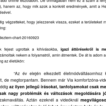
radó online edzőtábort. De önmagában nem ez a szám a lén
), hanem az, hogy mik azok a konkrét eredmények, amit a He
ésével.
g végzetteket, hogy jelezzenek vissza, ezeket a területeket 
ing:
k fejest ugrottak a kihívásokba,
igazi áttörésekről is 
zámoltak nekem a folyamatról, amin átmentek. De át is adom a
ing az életükön:
“Az év elején elkezdett életmódváltásomhoz k
ult, de megtorpantam. Bennem már Via komfortzóna-vide
 eddig
az ilyen jellegű írásokat, tanfolyamokat csak m
sak nagy problémák és változások megoldására j
zakmaváltás. Aztán ezeknél a videóknál
megvilágoso